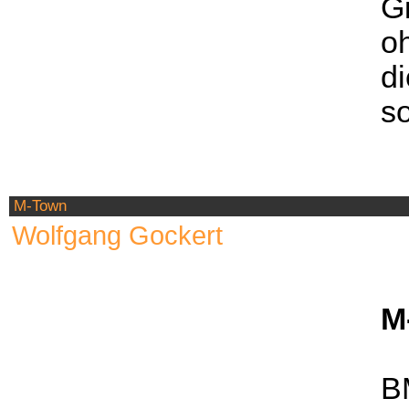
Gi
o
di
so
M-Town
Wolfgang Gockert
M
B