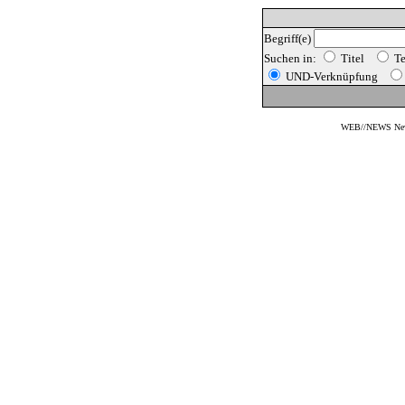
Begriff(e)
Suchen in:
Titel
T
UND-Verknüpfung
WEB//NEWS New