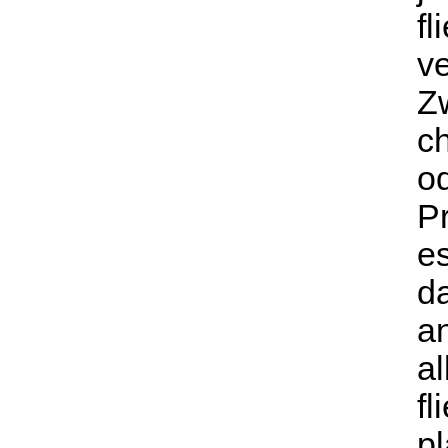
fl
ve
Zw
ch
od
P
es
d
a
al
f
p