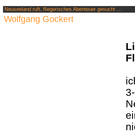
Neuseeland ruft, fliegerisches Abenteuer gesucht ...
Wolfgang Gockert
L
F
ic
3-
N
ei
ni