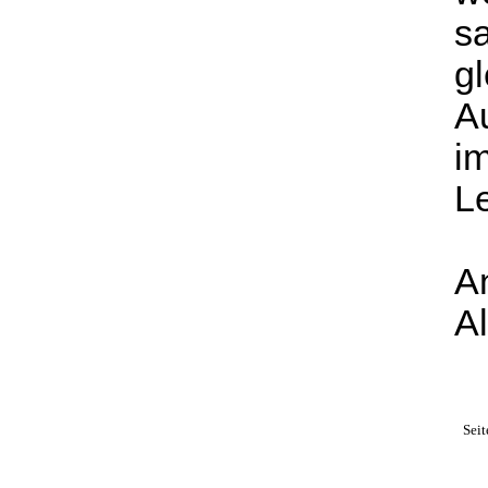
s
g
Au
im
Le
An
A
Seit