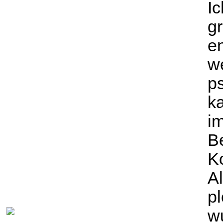
I
g
e
we
p
k
im
B
K
Al
pl
w