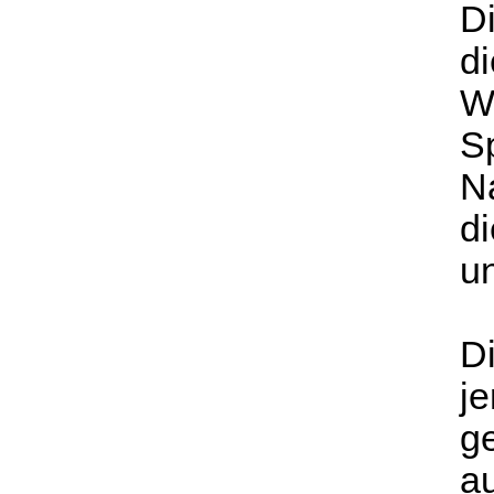
Di
di
We
Sp
N
di
un
Di
j
ge
au