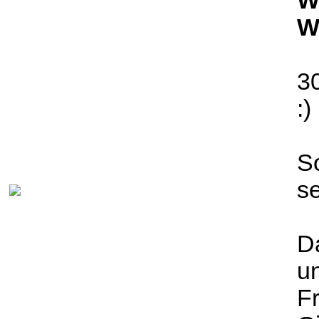
W
W
3
:)
So
s
D
u
Fr