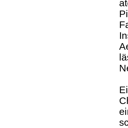
a
P
F
In
A
lä
N
E
C
e
s