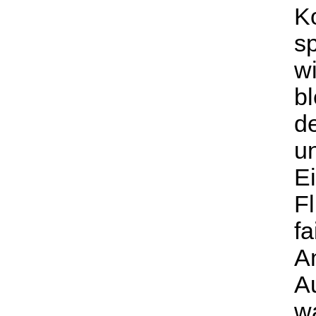
K
s
wi
bl
d
u
E
Fl
fa
A
A
wa