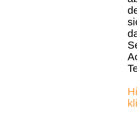
de
si
da
S
A
T
Hi
kl