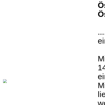
Ö
Ö
..
e
Mi
1
ei
M
li
w