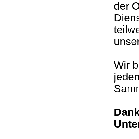
der O
Diens
teilw
unser
​Wir 
jedem
Samm
Dank
Unte