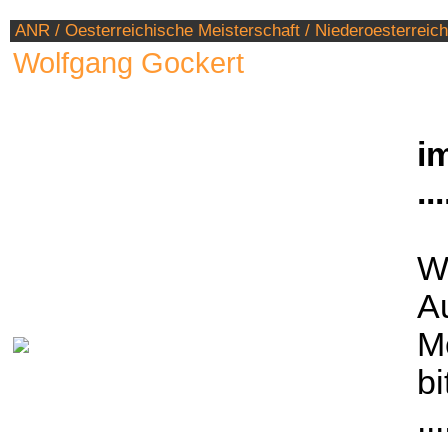
ANR / Oesterreichische Meisterschaft / Niederoesterreic
Wolfgang Gockert
i
...
W
Au
Me
bi
...