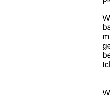
We
b
mi
g
b
I
W