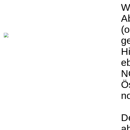
W
Ab
(o
g
Hi
e
N
Ös
n
D
a